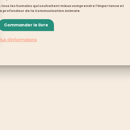
A tous les humains qui souhaitent mieux comprendre l’importance et
la profondeur de la Communication Animale
Commander le livre
Plus d’informations