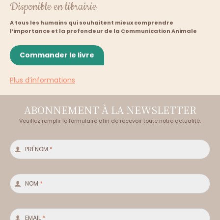
Été 2026 : comment prendre soin des animaux
Disponible en librairie
pendant les fortes chaleurs et les vacances ?
27/07/2026
A tous les humains qui souhaitent mieux comprendre
l’importance et la profondeur de la Communication Animale
Commander le livre
En savoir plus
Plus d’informations
ABONNEMENT À LA NEWSLETTER
Veuillez remplir le formulaire afin de recevoir toute notre actualité.
PRÉNOM
*
NOM
*
EMAIL
*